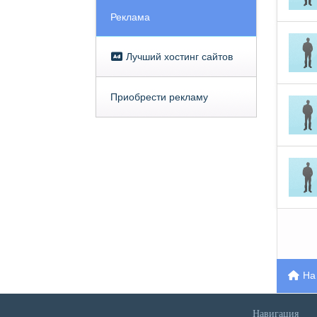
Реклама
Лучший хостинг сайтов
Приобрести рекламу
На 
Навигация