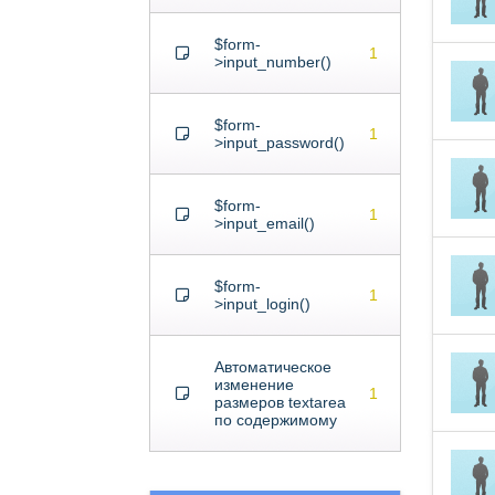
$form-
1
>input_number()
$form-
1
>input_password()
$form-
1
>input_email()
$form-
1
>input_login()
Автоматическое
изменение
1
размеров textarea
по содержимому