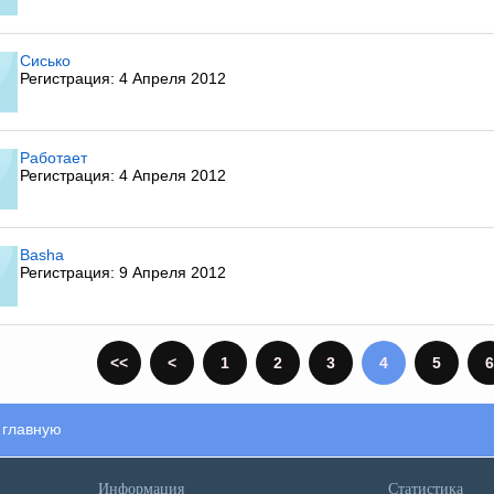
Сисько
Регистрация: 4 Апреля 2012
Работает
Регистрация: 4 Апреля 2012
Basha
Регистрация: 9 Апреля 2012
<<
<
1
2
3
4
5
6
главную
Информация
Статистика