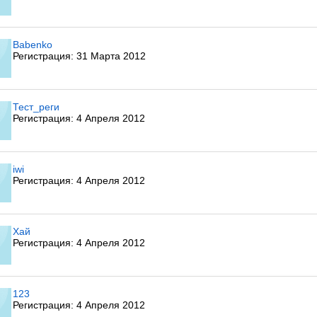
Babenko
Регистрация: 31 Марта 2012
Тест_реги
Регистрация: 4 Апреля 2012
iwi
Регистрация: 4 Апреля 2012
Хай
Регистрация: 4 Апреля 2012
123
Регистрация: 4 Апреля 2012