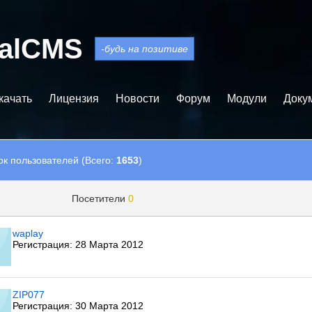
balCMS
-будь на позитиве
качать
Лицензия
Новости
Форум
Модули
Доку
ок пользователей (Всего:
1653
)
Посетители
0
waplay
Регистрация: 28 Марта 2012
ZIP077
Регистрация: 30 Марта 2012