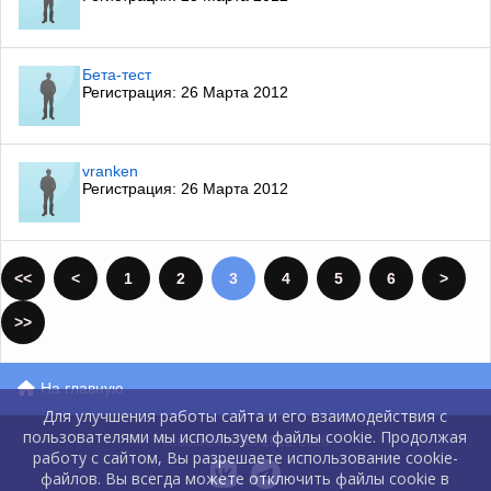
Бета-тест
Регистрация: 26 Марта 2012
vranken
Регистрация: 26 Марта 2012
<<
<
1
2
3
4
5
6
>
>>
На главную
Для улучшения работы сайта и его взаимодействия с
пользователями мы используем файлы cookie. Продолжая
GlobalCMS.Ru 2012-2026
работу с сайтом, Вы разрешаете использование cookie-
файлов. Вы всегда можете отключить файлы cookie в