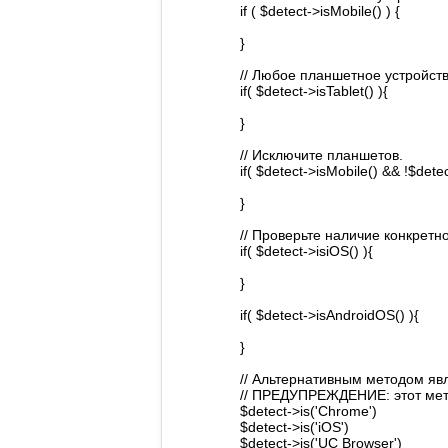
if ( $detect->isMobile() ) {
}
// Любое планшетное устройств
if( $detect->isTablet() ){
}
// Исключите планшетов.
if( $detect->isMobile() && !$detec
}
// Проверьте наличие конкре
if( $detect->isiOS() ){
}
if( $detect->isAndroidOS() ){
}
// Альтернативным методом яв
// ПРЕДУПРЕЖДЕНИЕ: этот мето
$detect->is('Chrome')
$detect->is('iOS')
$detect->is('UC Browser')