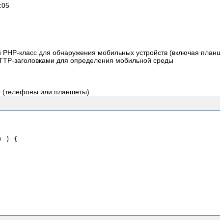
:05
ый PHP-класс для обнаружения мобильных устройств (включая планш
TTP-заголовками для определения мобильной среды
о (телефоны или планшеты).