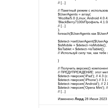
// [...]
// Пакетный режим с использов
$UserAgents = array(
'Mozilla/5.0 (Linux; Android 4.
'BlackBerry7100i/Профиль 4.1.
// [...]
);
foreach($UserAgents как $UserA
$detect->setUserAgent($UserAge
$isMobile = $detect->isMobile();
$isTablet = $detect->isTablet();
// Используй силу так, как тебе
}
// Получить версию() компонен
// ПРЕДУПРЕЖДЕНИЕ: этот мето
$detect->версия('iPad'); // 4.3
$detect->версия('iPhone') // 3.
$detect->версия('Android'); // 
$detect->версия('Opera Mini'); 
// [...]
Изменено
Лорд
28 Июня 2023 