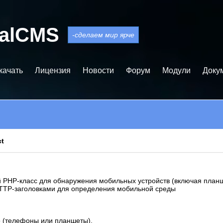
balCMS
-сделаем мир ярче
качать
Лицензия
Новости
Форум
Модули
Доку
ct
ый PHP-класс для обнаружения мобильных устройств (включая планш
TTP-заголовками для определения мобильной среды
о (телефоны или планшеты).