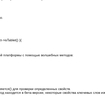
о.
t->isTablet() ){
тной платформы с помощью волшебных методов:
ляется() для проверки определенных свойств.
д находится в бета-версии, некоторые свойства ключевых слов и