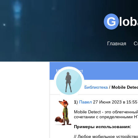
Видеоплеер
G
lo
Главная
С
Mobile Detect
Форум
/
WiKi - Библиотека
/
Mobile Dete
1
)
Павел
27 Июня 2023 в 15:55
Mobile Detect - это облегченн
сочетании с определенными H
Примеры использования:
// Любое мобильное устройств