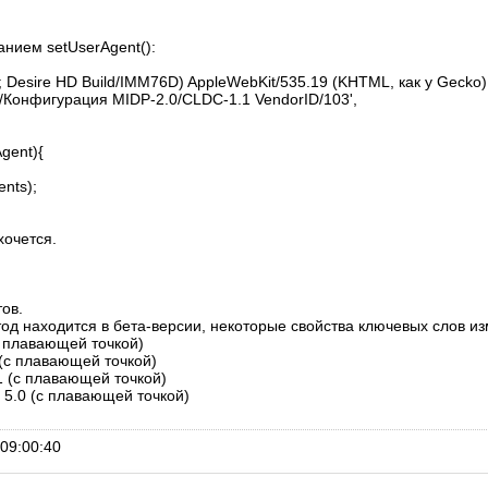
анием setUserAgent():
0.4; Desire HD Build/IMM76D) AppleWebKit/535.19 (KHTML, как у Gecko
0/Конфигурация MIDP-2.0/CLDC-1.1 VendorID/103',
gent){
nts);
 хочется.
тов.
д находится в бета-версии, некоторые свойства ключевых слов и
 (с плавающей точкой)
1 (с плавающей точкой)
2.1 (с плавающей точкой)
// 5.0 (с плавающей точкой)
09:00:40