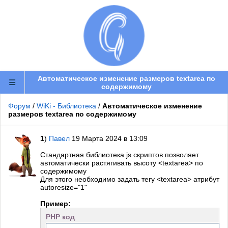
Автоматическое изменение размеров textarea по
содержимому
Форум
/
WiKi - Библиотека
/
Автоматическое изменение
размеров textarea по содержимому
1
)
Павел
19 Марта 2024 в 13:09
Стандартная библиотека js скриптов позволяет
автоматически растягивать высоту <textarea> по
содержимому
Для этого необходимо задать тегу <textarea> атрибут
autoresize="1"
Пример:
PHP код