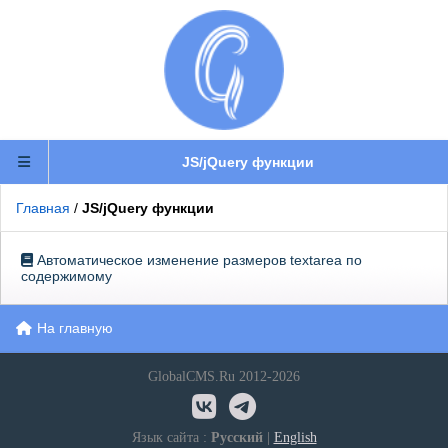
JS/jQuery функции
Главная
/
JS/jQuery функции
Автоматическое изменение размеров textarea по
содержимому
На главную
GlobalCMS.Ru 2012-2026
Язык сайта :
Русский
|
English