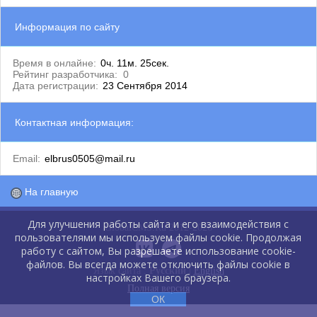
Информация по сайту
Время в онлайне:
0ч. 11м. 25сек.
Рейтинг разработчика:
0
Дата регистрации:
23 Сентября 2014
Контактная информация:
Email:
elbrus0505@mail.ru
На главную
Для улучшения работы сайта и его взаимодействия с
GlobalCMS.Ru 2012-2026
пользователями мы используем файлы cookie. Продолжая
работу с сайтом, Вы разрешаете использование cookie-
файлов. Вы всегда можете отключить файлы cookie в
Язык сайта :
Русский
|
English
настройках Вашего браузера.
Полная версия
ОК