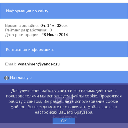
Информация по сайту
Время в онлайне:
0ч. 14м. 32сек.
Рейтинг разработчика:
0
Дата регистрации:
28 Июля 2014
Контактная информация:
Email:
wmanimen@yandex.ru
На главную
Для улучшения работы сайта и его взаимодействия с
GlobalCMS.Ru 2012-2026
пользователями мы используем файлы cookie. Продолжая
работу с сайтом, Вы разрешаете использование cookie-
файлов. Вы всегда можете отключить файлы cookie в
Язык сайта :
Русский
|
English
настройках Вашего браузера.
Полная версия
ОК