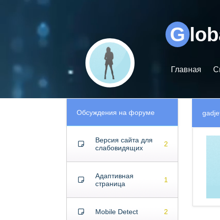
Видеоплеер
G
lo
Главная
С
Обсуждения на форуме
gadje
Версия сайта для
2
слабовидящих
Адаптивная
1
страница
Mobile Detect
2