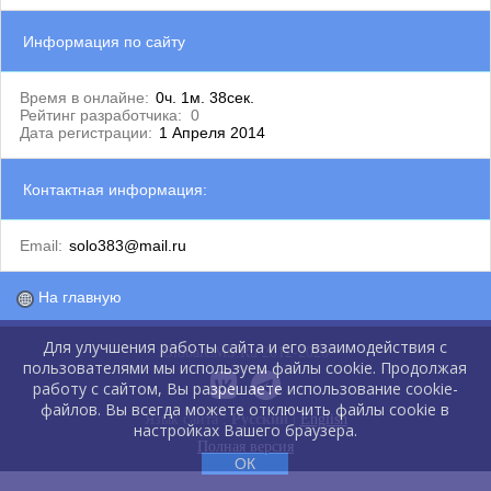
Информация по сайту
Время в онлайне:
0ч. 1м. 38сек.
Рейтинг разработчика:
0
Дата регистрации:
1 Апреля 2014
Контактная информация:
Email:
solo383@mail.ru
На главную
Для улучшения работы сайта и его взаимодействия с
GlobalCMS.Ru 2012-2026
пользователями мы используем файлы cookie. Продолжая
работу с сайтом, Вы разрешаете использование cookie-
файлов. Вы всегда можете отключить файлы cookie в
Язык сайта :
Русский
|
English
настройках Вашего браузера.
Полная версия
ОК