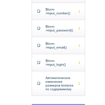
$form-
1
>input_number()
$form-
1
>input_password()
$form-
1
>input_email()
$form-
1
>input_login()
Автоматическое
изменение
1
размеров textarea
по содержимому