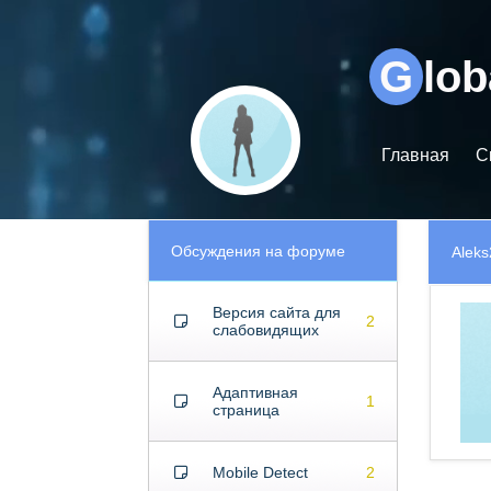
Видеоплеер
G
lo
Главная
С
Обсуждения на форуме
Alek
Версия сайта для
2
слабовидящих
Адаптивная
1
страница
Mobile Detect
2