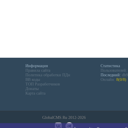
Информация
Статистика
Правила сайта
Пользователей
Политика обработки ПДн
Последний:
db9
BB коды
Онлайн:
8(0/8)
ТОП Разработчиков
Донаты
Карта сайта
GlobalCMS.Ru 2012-2026