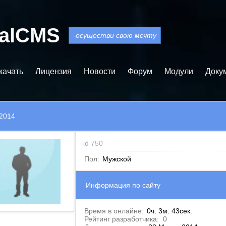
balCMS
-осуществи свою мечту
качать
Лицензия
Новости
Форум
Модули
Доку
s2014
id 750
Пол:
Мужской
Информация по сайту
Время в онлайне:
0ч. 3м. 43сек.
Рейтинг разработчика:
0