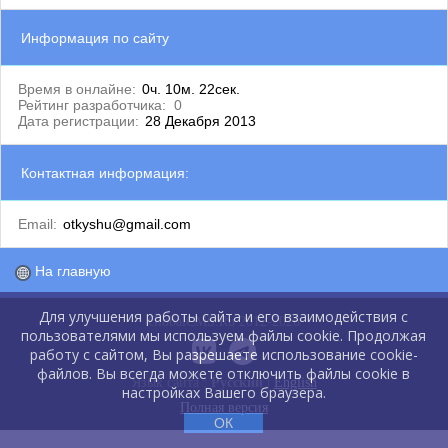
Информация по сайту
Время в онлайне:
0ч. 10м. 22сек.
Рейтинг разработчика:
0
Дата регистрации:
28 Декабря 2013
Контактная информация:
Email:
otkyshu@gmail.com
На главную
Для улучшения работы сайта и его взаимодействия с
GlobalCMS.Ru 2012-2026
пользователями мы используем файлы cookie. Продолжая
работу с сайтом, Вы разрешаете использование cookie-
файлов. Вы всегда можете отключить файлы cookie в
Язык сайта :
Русский
|
English
настройках Вашего браузера.
Полная версия
ОК