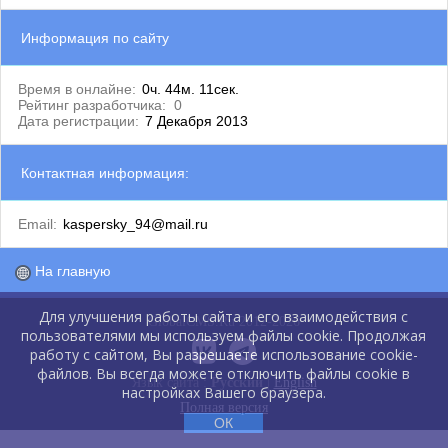
Информация по сайту
Время в онлайне:
0ч. 44м. 11сек.
Рейтинг разработчика:
0
Дата регистрации:
7 Декабря 2013
Контактная информация:
Email:
kaspersky_94@mail.ru
На главную
Для улучшения работы сайта и его взаимодействия с
GlobalCMS.Ru 2012-2026
пользователями мы используем файлы cookie. Продолжая
работу с сайтом, Вы разрешаете использование cookie-
файлов. Вы всегда можете отключить файлы cookie в
Язык сайта :
Русский
|
English
настройках Вашего браузера.
Полная версия
ОК