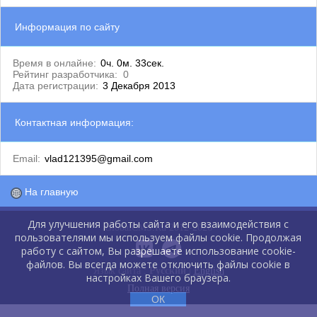
Информация по сайту
Время в онлайне:
0ч. 0м. 33сек.
Рейтинг разработчика:
0
Дата регистрации:
3 Декабря 2013
Контактная информация:
Email:
vlad121395@gmail.com
На главную
Для улучшения работы сайта и его взаимодействия с
GlobalCMS.Ru 2012-2026
пользователями мы используем файлы cookie. Продолжая
работу с сайтом, Вы разрешаете использование cookie-
файлов. Вы всегда можете отключить файлы cookie в
Язык сайта :
Русский
|
English
настройках Вашего браузера.
Полная версия
ОК