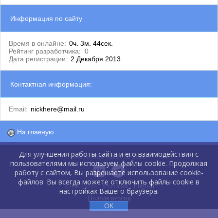
Информация по сайту
Время в онлайне:
0ч. 3м. 44сек.
Рейтинг разработчика:
0
Дата регистрации:
2 Декабря 2013
Контактная информация:
Email:
nickhere@mail.ru
На главную
Для улучшения работы сайта и его взаимодействия с
GlobalCMS.Ru 2012-2026
пользователями мы используем файлы cookie. Продолжая
работу с сайтом, Вы разрешаете использование cookie-
файлов. Вы всегда можете отключить файлы cookie в
Язык сайта :
Русский
|
English
настройках Вашего браузера.
Полная версия
ОК