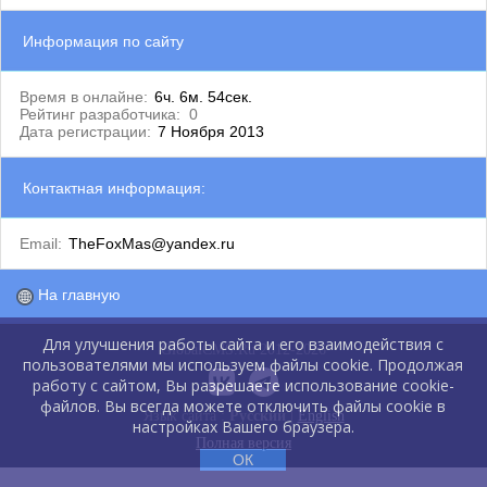
Информация по сайту
Время в онлайне:
6ч. 6м. 54сек.
Рейтинг разработчика:
0
Дата регистрации:
7 Ноября 2013
Контактная информация:
Email:
TheFoxMas@yandex.ru
На главную
Для улучшения работы сайта и его взаимодействия с
GlobalCMS.Ru 2012-2026
пользователями мы используем файлы cookie. Продолжая
работу с сайтом, Вы разрешаете использование cookie-
файлов. Вы всегда можете отключить файлы cookie в
Язык сайта :
Русский
|
English
настройках Вашего браузера.
Полная версия
ОК