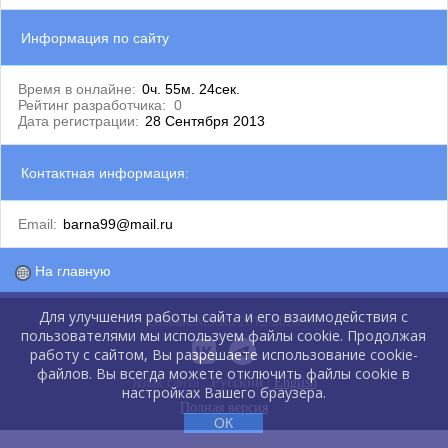
Информация по сайту
Время в онлайне:
0ч. 55м. 24сек.
Рейтинг разработчика:
0
Дата регистрации:
28 Сентября 2013
Контактная информация:
Email:
barna99@mail.ru
На главную
Для улучшения работы сайта и его взаимодействия с
GlobalCMS.Ru 2012-2026
пользователями мы используем файлы cookie. Продолжая
работу с сайтом, Вы разрешаете использование cookie-
файлов. Вы всегда можете отключить файлы cookie в
Язык сайта :
Русский
|
English
настройках Вашего браузера.
Полная версия
ОК