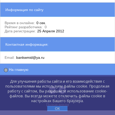
Информация по сайту
Время в онлайне:
0 сек.
Рейтинг разработчика:
0
Дата регистрации:
25 Апреля 2012
Контактная информация:
Email:
bankwmid@ya.ru
На главную
Для улучшения работы сайта и его взаимодействия с
GlobalCMS.Ru 2012-2026
пользователями мы используем файлы cookie. Продолжая
работу с сайтом, Вы разрешаете использование cookie-
файлов. Вы всегда можете отключить файлы cookie в
Язык сайта :
Русский
|
English
настройках Вашего браузера.
Полная версия
ОК