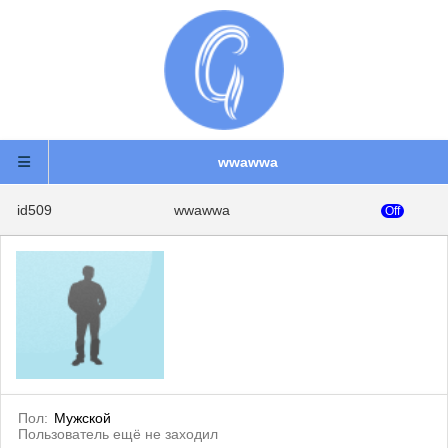
wwawwa
id509
wwawwa
Off
Пол:
Мужской
Пользователь ещё не заходил