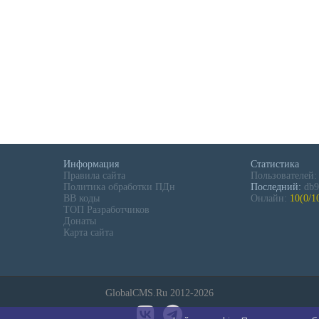
Информация
Статистика
Правила сайта
Пользователей
Политика обработки ПДн
Последний:
db9
BB коды
Онлайн:
10(0/1
ТОП Разработчиков
Донаты
Карта сайта
GlobalCMS.Ru 2012-2026