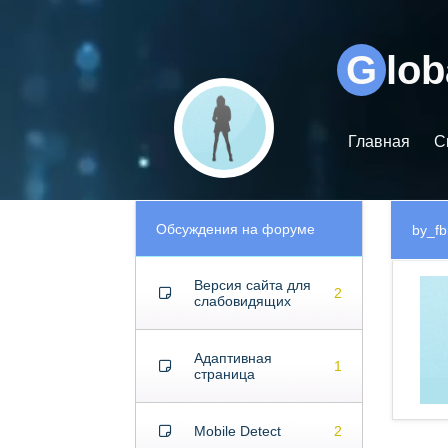
Видеоплеер
G
lo
Главная
С
Обсуждения на форуме
by_fb
Версия сайта для
2
слабовидящих
Адаптивная
1
страница
Mobile Detect
2