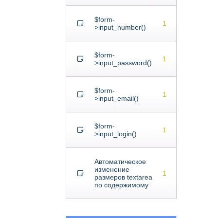
$form-
1
>input_number()
$form-
1
>input_password()
$form-
1
>input_email()
$form-
1
>input_login()
Автоматическое
изменение
1
размеров textarea
по содержимому