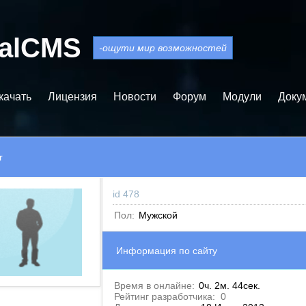
balCMS
-ощути мир возможностей
качать
Лицензия
Новости
Форум
Модули
Доку
r
id 478
Пол:
Мужской
Информация по сайту
Время в онлайне:
0ч. 2м. 44сек.
Рейтинг разработчика:
0