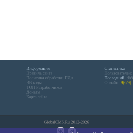
Информация
Статистика
Правила сайта
Пользователей
Политика обработки ПДн
Последний:
db9
BB коды
Онлайн:
9(0/9)
ТОП Разработчиков
Донаты
Карта сайта
GlobalCMS.Ru 2012-2026