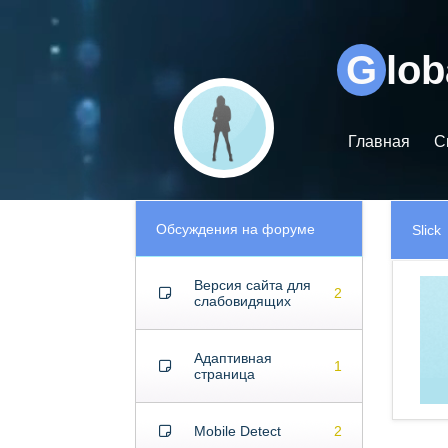
Видеоплеер
G
lo
Главная
С
Обсуждения на форуме
Slick
Версия сайта для
2
слабовидящих
Адаптивная
1
страница
Mobile Detect
2