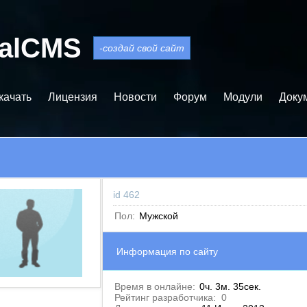
balCMS
-создай свой сайт
качать
Лицензия
Новости
Форум
Модули
Доку
id 462
Пол:
Мужской
Информация по сайту
Время в онлайне:
0ч. 3м. 35сек.
Рейтинг разработчика:
0