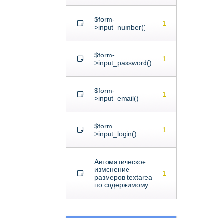
$form-
1
>input_number()
$form-
1
>input_password()
$form-
1
>input_email()
$form-
1
>input_login()
Автоматическое
изменение
1
размеров textarea
по содержимому