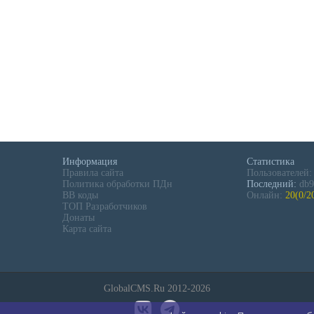
Информация
Статистика
Правила сайта
Пользователей
Политика обработки ПДн
Последний:
db9
BB коды
Онлайн:
20(0/2
ТОП Разработчиков
Донаты
Карта сайта
GlobalCMS.Ru 2012-2026