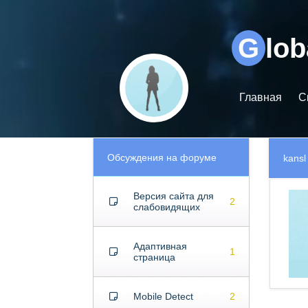
Видеоплеер
G
lo
Главная
С
Обсуждения на форуме
kansl
Версия сайта для
2
слабовидящих
Адаптивная
1
страница
Mobile Detect
2