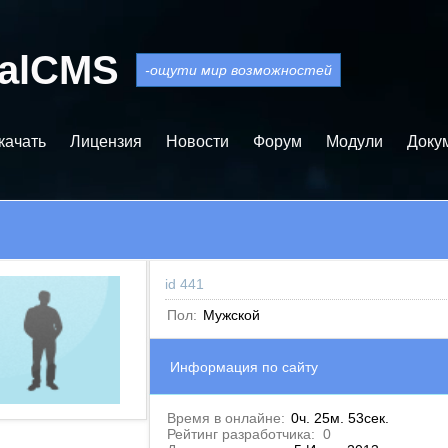
balCMS
-ощути мир возможностей
качать
Лицензия
Новости
Форум
Модули
Доку
id 441
Пол:
Мужской
Информация по сайту
Время в онлайне:
0ч. 25м. 53сек.
Рейтинг разработчика:
0