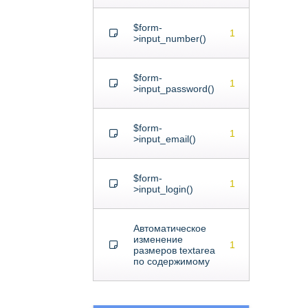
$form-
1
>input_number()
$form-
1
>input_password()
$form-
1
>input_email()
$form-
1
>input_login()
Автоматическое
изменение
1
размеров textarea
по содержимому