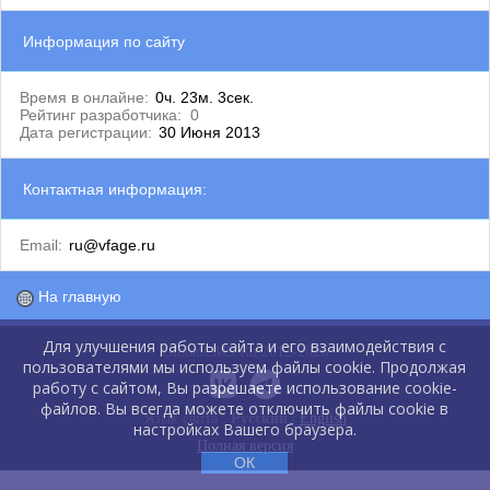
Информация по сайту
Время в онлайне:
0ч. 23м. 3сек.
Рейтинг разработчика:
0
Дата регистрации:
30 Июня 2013
Контактная информация:
Email:
ru@vfage.ru
На главную
Для улучшения работы сайта и его взаимодействия с
GlobalCMS.Ru 2012-2026
пользователями мы используем файлы cookie. Продолжая
работу с сайтом, Вы разрешаете использование cookie-
файлов. Вы всегда можете отключить файлы cookie в
Язык сайта :
Русский
|
English
настройках Вашего браузера.
Полная версия
ОК