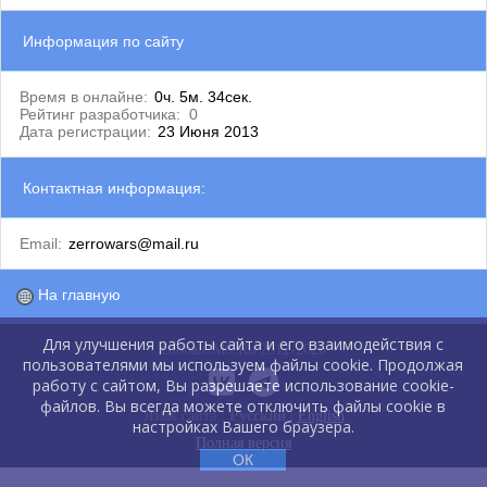
Информация по сайту
Время в онлайне:
0ч. 5м. 34сек.
Рейтинг разработчика:
0
Дата регистрации:
23 Июня 2013
Контактная информация:
Email:
zerrowars@mail.ru
На главную
Для улучшения работы сайта и его взаимодействия с
GlobalCMS.Ru 2012-2026
пользователями мы используем файлы cookie. Продолжая
работу с сайтом, Вы разрешаете использование cookie-
файлов. Вы всегда можете отключить файлы cookie в
Язык сайта :
Русский
|
English
настройках Вашего браузера.
Полная версия
ОК