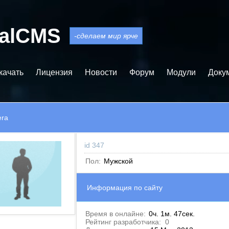
balCMS
-сделаем мир ярче
качать
Лицензия
Новости
Форум
Модули
Доку
era
id 347
Пол:
Мужской
Информация по сайту
Время в онлайне:
0ч. 1м. 47сек.
Рейтинг разработчика:
0