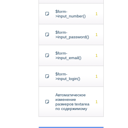
$form-
1
>input_number()
$form-
1
>input_password()
$form-
1
>input_email()
$form-
1
>input_login()
Автоматическое
изменение
1
размеров textarea
по содержимому