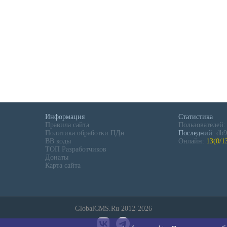
Информация
Статистика
Правила сайта
Пользователей
Политика обработки ПДн
Последний:
db9
BB коды
Онлайн:
13(0/1
ТОП Разработчиков
Донаты
Карта сайта
GlobalCMS.Ru 2012-2026