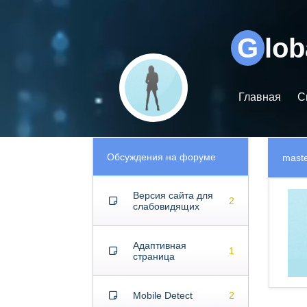
Видеоплеер
G
lo
Главная
С
Обсуждения на форуме
mast
Версия сайта для
2
слабовидящих
Адаптивная
1
страница
Mobile Detect
2