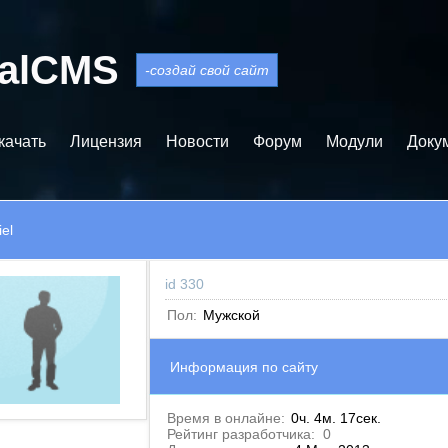
balCMS
-создай свой сайт
качать
Лицензия
Новости
Форум
Модули
Доку
iel
id 330
Пол:
Мужской
Информация по сайту
Время в онлайне:
0ч. 4м. 17сек.
Рейтинг разработчика:
0