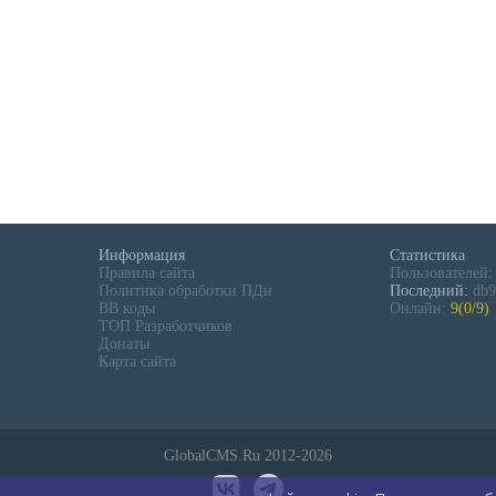
Информация
Статистика
Правила сайта
Пользователей
Политика обработки ПДн
Последний:
db9
BB коды
Онлайн:
9(0/9)
ТОП Разработчиков
Донаты
Карта сайта
GlobalCMS.Ru 2012-2026