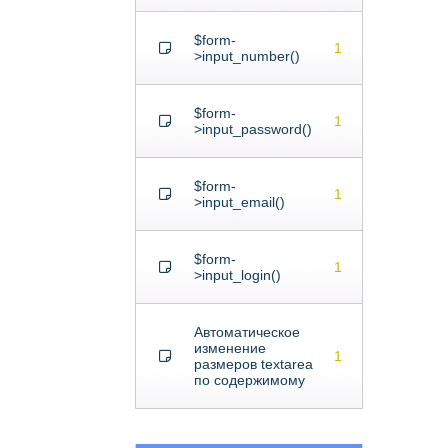
$form-
1
>input_number()
$form-
1
>input_password()
$form-
1
>input_email()
$form-
1
>input_login()
Автоматическое
изменение
1
размеров textarea
по содержимому