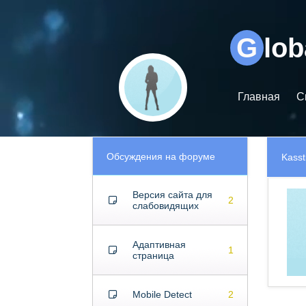
Видеоплеер
G
lo
Главная
С
Обсуждения на форуме
Kasst
Версия сайта для
2
слабовидящих
Адаптивная
1
страница
Mobile Detect
2