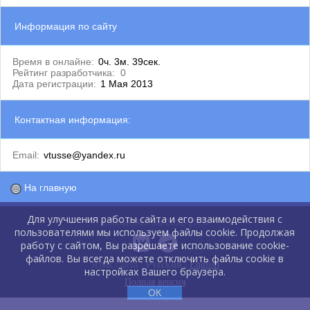
Информация по сайту
Время в онлайне:
0ч. 3м. 39сек.
Рейтинг разработчика:
0
Дата регистрации:
1 Мая 2013
Контактная информация:
Email:
vtusse@yandex.ru
На главную
Для улучшения работы сайта и его взаимодействия с
GlobalCMS.Ru 2012-2026
пользователями мы используем файлы cookie. Продолжая
работу с сайтом, Вы разрешаете использование cookie-
файлов. Вы всегда можете отключить файлы cookie в
Язык сайта :
Русский
|
English
настройках Вашего браузера.
Полная версия
ОК