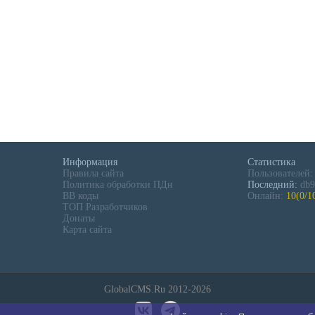
Информация
Статистика
Правила сайта
Пользователей
Политика обработки ПДн
Последний:
db9
BB коды
Онлайн:
10(0/1
ТОП Разработчиков
Донаты
Карта сайта
GlobalCMS.Ru 2012-2026