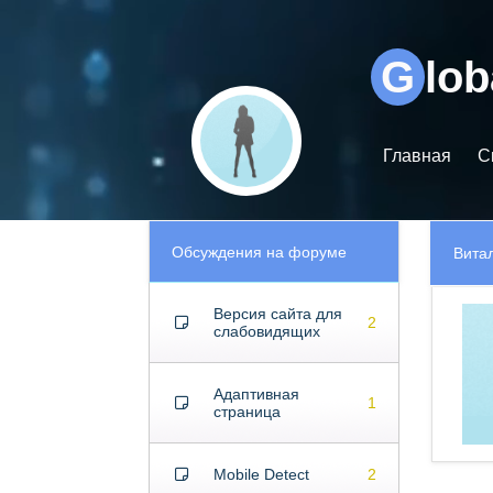
Видеоплеер
G
lo
Главная
С
Обсуждения на форуме
Вита
Версия сайта для
2
слабовидящих
Адаптивная
1
страница
Mobile Detect
2