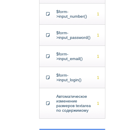
$form-
1
>input_number()
$form-
1
>input_password()
$form-
1
>input_email()
$form-
1
>input_login()
Автоматическое
изменение
1
размеров textarea
по содержимому