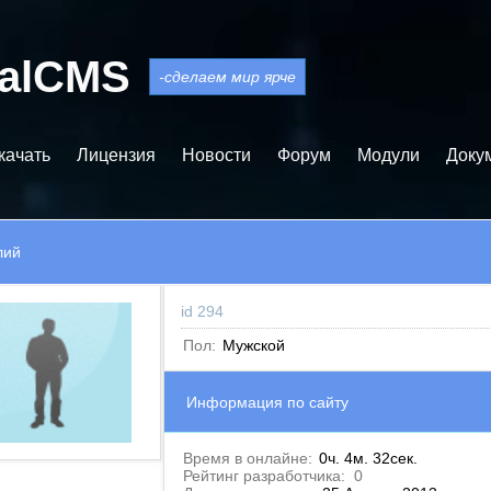
balCMS
-сделаем мир ярче
качать
Лицензия
Новости
Форум
Модули
Доку
лий
id 294
Пол:
Мужской
Информация по сайту
Время в онлайне:
0ч. 4м. 32сек.
Рейтинг разработчика:
0