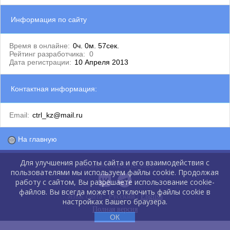
Информация по сайту
Время в онлайне:
0ч. 0м. 57сек.
Рейтинг разработчика:
0
Дата регистрации:
10 Апреля 2013
Контактная информация:
Email:
ctrl_kz@mail.ru
На главную
Для улучшения работы сайта и его взаимодействия с
GlobalCMS.Ru 2012-2026
пользователями мы используем файлы cookie. Продолжая
работу с сайтом, Вы разрешаете использование cookie-
файлов. Вы всегда можете отключить файлы cookie в
Язык сайта :
Русский
|
English
настройках Вашего браузера.
Полная версия
ОК