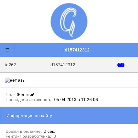
id157412312
id262
id157412312
Off
Пол:
Женский
Последняя активность:
05.04.2013 в 11:26:06
Информация по сайту
Время в онлайне:
0 сек.
Рейтинг разработчика:
0