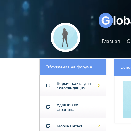
Видеоплеер
G
lo
Главная
С
Обсуждения на форуме
Dend
Версия сайта для
2
слабовидящих
Адаптивная
1
страница
Mobile Detect
2