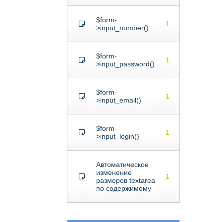
$form-
1
>input_number()
$form-
1
>input_password()
$form-
1
>input_email()
$form-
1
>input_login()
Автоматическое
изменение
1
размеров textarea
по содержимому