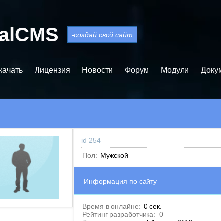
balCMS
-создай свой сайт
качать
Лицензия
Новости
Форум
Модули
Доку
i
id 254
Пол:
Мужской
Информация по сайту
Время в онлайне:
0 сек.
Рейтинг разработчика:
0