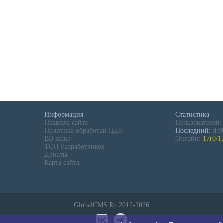
Информация
Статистика
Правила сайта
Пользователей
Политика обработки ПДн
Последний:
db9
BB коды
Онлайн:
17(0/1
ТОП Разработчиков
Донаты
Карта сайта
GlobalCMS.Ru 2012-2026