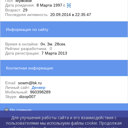
Пол:
Мужской
Дата рождения:
8 Марта 1997 г.
Возраст:
29
Последняя активность:
20.09.2014 в 22:35:47
Информация по сайту
Время в онлайне:
0ч. 3м. 28сек.
Рейтинг разработчика:
0
Дата регистрации:
7 Марта 2013
Контактная информация:
Email:
sowm@bk.ru
Личный сайт:
Денвер
Мобильный:
960398289
Skype:
dizop007
На главную
Для улучшения работы сайта и его взаимодействия с
пользователями мы используем файлы cookie. Продолжая
GlobalCMS.Ru 2012-2026