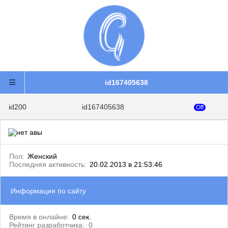
id167405638
id200
id167405638
Off
Пол:
Женский
Последняя активность:
20.02.2013 в 21:53:46
Информация по сайту
Время в онлайне:
0 сек.
Рейтинг разработчика:
0