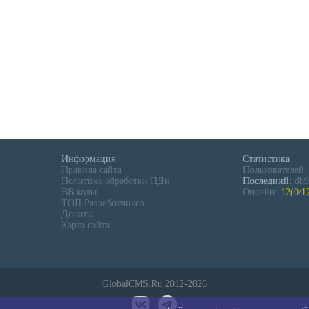
Информация
Статистика
Правила сайта
Пользователей
Политика обработки ПДн
Последний:
db9
BB коды
Онлайн:
12(0/1
ТОП Разработчиков
Донаты
Карта сайта
GlobalCMS.Ru 2012-2026