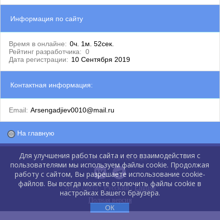
Информация по сайту
Время в онлайне:
0ч. 1м. 52сек.
Рейтинг разработчика:
0
Дата регистрации:
10 Сентября 2019
Контактная информация:
Email:
Arsengadjiev0010@mail.ru
На главную
Для улучшения работы сайта и его взаимодействия с
GlobalCMS.Ru 2012-2026
пользователями мы используем файлы cookie. Продолжая
работу с сайтом, Вы разрешаете использование cookie-
файлов. Вы всегда можете отключить файлы cookie в
Язык сайта :
Русский
|
English
настройках Вашего браузера.
Полная версия
ОК