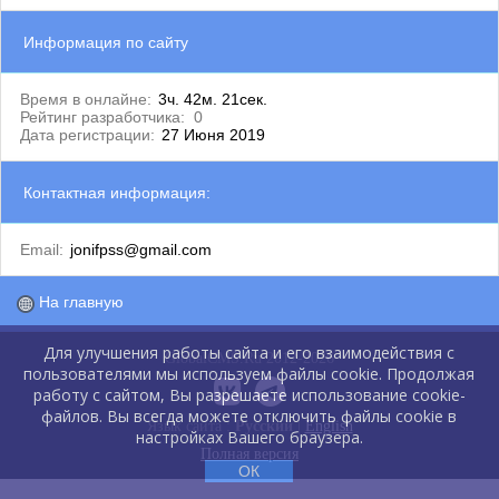
Информация по сайту
Время в онлайне:
3ч. 42м. 21сек.
Рейтинг разработчика:
0
Дата регистрации:
27 Июня 2019
Контактная информация:
Email:
jonifpss@gmail.com
На главную
Для улучшения работы сайта и его взаимодействия с
GlobalCMS.Ru 2012-2026
пользователями мы используем файлы cookie. Продолжая
работу с сайтом, Вы разрешаете использование cookie-
файлов. Вы всегда можете отключить файлы cookie в
Язык сайта :
Русский
|
English
настройках Вашего браузера.
Полная версия
ОК