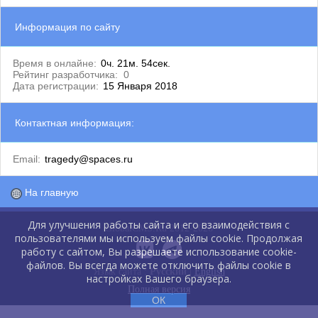
Информация по сайту
Время в онлайне:
0ч. 21м. 54сек.
Рейтинг разработчика:
0
Дата регистрации:
15 Января 2018
Контактная информация:
Email:
tragedy@spaces.ru
На главную
Для улучшения работы сайта и его взаимодействия с
GlobalCMS.Ru 2012-2026
пользователями мы используем файлы cookie. Продолжая
работу с сайтом, Вы разрешаете использование cookie-
файлов. Вы всегда можете отключить файлы cookie в
Язык сайта :
Русский
|
English
настройках Вашего браузера.
Полная версия
ОК