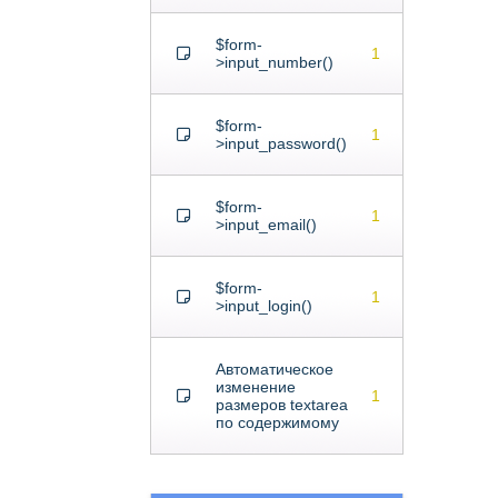
$form-
1
>input_number()
$form-
1
>input_password()
$form-
1
>input_email()
$form-
1
>input_login()
Автоматическое
изменение
1
размеров textarea
по содержимому