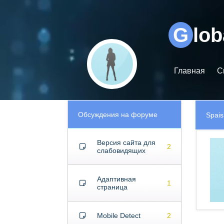
Видеоплеер
G
lo
Главная
С
Обсуждения на форуме
Spais
Версия сайта для
2
слабовидящих
Адаптивная
1
страница
Mobile Detect
2