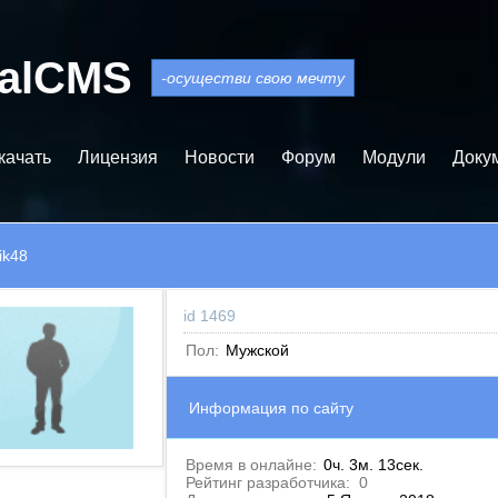
balCMS
-осуществи свою мечту
качать
Лицензия
Новости
Форум
Модули
Доку
ik48
id 1469
Пол:
Мужской
Информация по сайту
Время в онлайне:
0ч. 3м. 13сек.
Рейтинг разработчика:
0