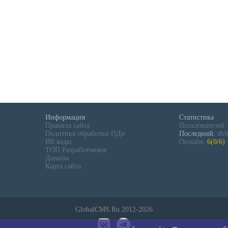
Информация
Статистика
Правила сайта
Пользователей
Политика обработки ПДн
Последний:
db9
BB коды
Онлайн:
6(0/6)
ТОП Разработчиков
Донаты
Карта сайта
GlobalCMS.Ru 2012-2026