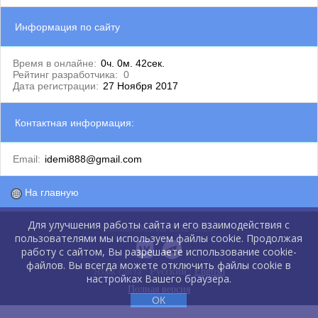
Информация по сайту
Время в онлайне:
0ч. 0м. 42сек.
Рейтинг разработчика:
0
Дата регистрации:
27 Ноября 2017
Контактная информация:
Email:
idemi888@gmail.com
На главную
Для улучшения работы сайта и его взаимодействия с
GlobalCMS.Ru 2012-2026
пользователями мы используем файлы cookie. Продолжая
работу с сайтом, Вы разрешаете использование cookie-
файлов. Вы всегда можете отключить файлы cookie в
Язык сайта :
Русский
|
English
настройках Вашего браузера.
Полная версия
ОК