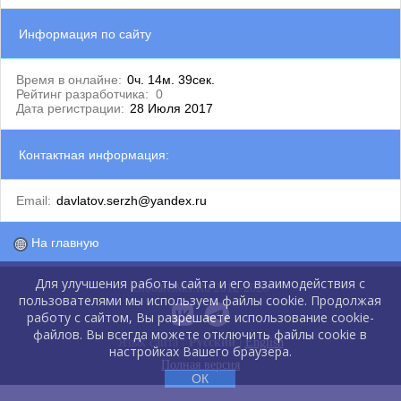
Информация по сайту
Время в онлайне:
0ч. 14м. 39сек.
Рейтинг разработчика:
0
Дата регистрации:
28 Июля 2017
Контактная информация:
Email:
davlatov.serzh@yandex.ru
На главную
Для улучшения работы сайта и его взаимодействия с
GlobalCMS.Ru 2012-2026
пользователями мы используем файлы cookie. Продолжая
работу с сайтом, Вы разрешаете использование cookie-
файлов. Вы всегда можете отключить файлы cookie в
Язык сайта :
Русский
|
English
настройках Вашего браузера.
Полная версия
ОК