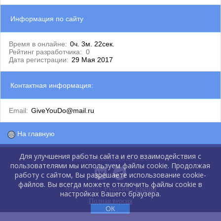
Информация по сайту
Время в онлайне:
0ч. 3м. 22сек.
Рейтинг разработчика:
0
Дата регистрации:
29 Мая 2017
Контактная информация:
Email:
GiveYouDo@mail.ru
На главную
Для улучшения работы сайта и его взаимодействия с
GlobalCMS.Ru 2012-2026
пользователями мы используем файлы cookie. Продолжая
работу с сайтом, Вы разрешаете использование cookie-
файлов. Вы всегда можете отключить файлы cookie в
Язык сайта :
Русский
|
English
настройках Вашего браузера.
Полная версия
ОК