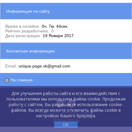
Информация по сайту
Время в онлайне:
0ч. 7м. 44сек.
Рейтинг разработчика:
0
Дата регистрации:
19 Января 2017
Контактная информация:
Email:
unique.page.vk@gmail.com
На главную
Для улучшения работы сайта и его взаимодействия с
GlobalCMS.Ru 2012-2026
пользователями мы используем файлы cookie. Продолжая
работу с сайтом, Вы разрешаете использование cookie-
файлов. Вы всегда можете отключить файлы cookie в
Язык сайта :
Русский
|
English
настройках Вашего браузера.
Полная версия
ОК