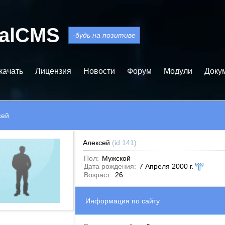
balCMS
-будь на позитиве
качать
Лицензия
Новости
Форум
Модули
Доку
сей
Алексей
(id 141)
Пол:
Мужской
Дата рождения:
7 Апреля 2000 г.
Возраст:
26
Информация по сайту