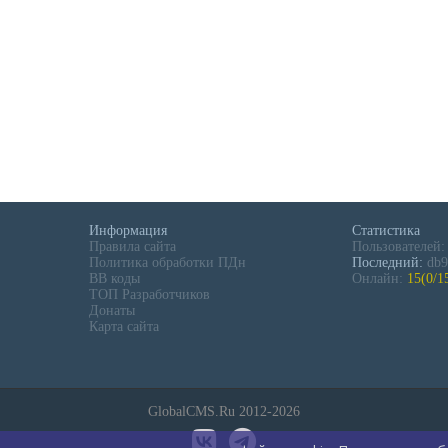
Информация
Статистика
Правила сайта
Пользователей
Политика обработки ПДн
Последний:
db9
BB коды
Онлайн:
15(0/1
ТОП Разработчиков
Донаты
Карта сайта
GlobalCMS.Ru 2012-2026