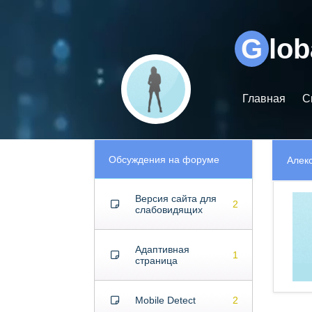
Видеоплеер
G
lo
Главная
С
Обсуждения на форуме
Алек
Версия сайта для
2
слабовидящих
Адаптивная
1
страница
Mobile Detect
2