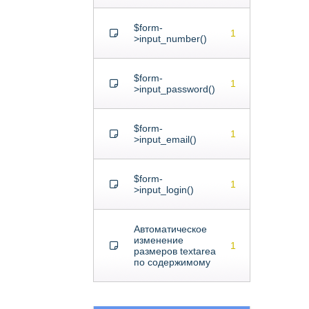
$form-
1
>input_number()
$form-
1
>input_password()
$form-
1
>input_email()
$form-
1
>input_login()
Автоматическое
изменение
1
размеров textarea
по содержимому