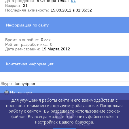
Дата рождения:
5 Октября 1994 г.
Возраст:
31
Последняя активность:
15.08.2012 в 01:35:32
Информация по сайту
Время в онлайне:
0 сек.
Рейтинг разработчика:
0
Дата регистрации:
19 Марта 2012
Контактная информация:
Skype:
tonnyripper
На главную
Для улучшения работы сайта и его взаимодействия с
пользователями мы используем файлы cookie. Продолжая
GlobalCMS.Ru 2012-2026
работу с сайтом, Вы разрешаете использование cookie-
файлов. Вы всегда можете отключить файлы cookie в
настройках Вашего браузера.
Язык сайта :
Русский
|
English