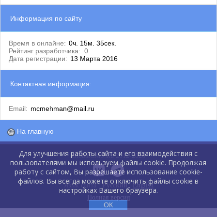
Информация по сайту
Время в онлайне:
0ч. 15м. 35сек.
Рейтинг разработчика:
0
Дата регистрации:
13 Марта 2016
Контактная информация:
Email:
mcmehman@mail.ru
На главную
Для улучшения работы сайта и его взаимодействия с
GlobalCMS.Ru 2012-2026
пользователями мы используем файлы cookie. Продолжая
работу с сайтом, Вы разрешаете использование cookie-
файлов. Вы всегда можете отключить файлы cookie в
Язык сайта :
Русский
|
English
настройках Вашего браузера.
Полная версия
ОК