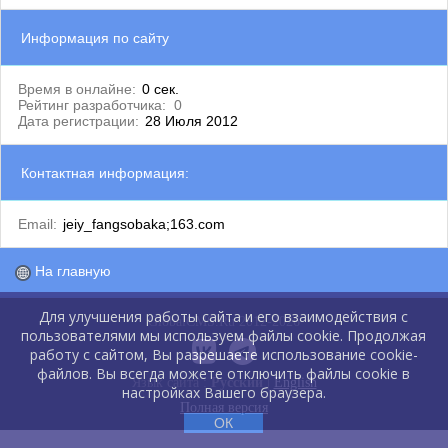
Информация по сайту
Время в онлайне:
0 сек.
Рейтинг разработчика:
0
Дата регистрации:
28 Июля 2012
Контактная информация:
Email:
jeiy_fangsobaka;163.com
На главную
Для улучшения работы сайта и его взаимодействия с
GlobalCMS.Ru 2012-2026
пользователями мы используем файлы cookie. Продолжая
работу с сайтом, Вы разрешаете использование cookie-
файлов. Вы всегда можете отключить файлы cookie в
Язык сайта :
Русский
|
English
настройках Вашего браузера.
Полная версия
ОК