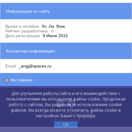
Информация по сайту
Время в онлайне:
0ч. 2м. 9сек.
Рейтинг разработчика:
0
Дата регистрации:
9 Июня 2015
Контактная информация:
Email:
_angj@spaces.ru
На главную
Для улучшения работы сайта и его взаимодействия с
GlobalCMS.Ru 2012-2026
пользователями мы используем файлы cookie. Продолжая
работу с сайтом, Вы разрешаете использование cookie-
файлов. Вы всегда можете отключить файлы cookie в
Язык сайта :
Русский
|
English
настройках Вашего браузера.
Полная версия
ОК