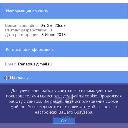
Информация по сайту
Время в онлайне:
0ч. 3м. 23сек.
Рейтинг разработчика:
0
Дата регистрации:
3 Июня 2015
Контактная информация:
Email:
Renatbuz@mail.ru
На главную
Для улучшения работы сайта и его взаимодействия с
GlobalCMS.Ru 2012-2026
пользователями мы используем файлы cookie. Продолжая
работу с сайтом, Вы разрешаете использование cookie-
файлов. Вы всегда можете отключить файлы cookie в
Язык сайта :
Русский
|
English
настройках Вашего браузера.
Полная версия
ОК