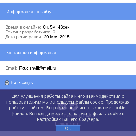
Информация по сайту
Время в онлайне:
0ч. 5м. 43сек.
Рейтинг разработчика:
0
Дата регистрации:
20 Мая 2015
Контактная информация:
Email:
Fxucishvili@mail.ru
На главную
Для улучшения работы сайта и его взаимодействия с
GlobalCMS.Ru 2012-2026
пользователями мы используем файлы cookie. Продолжая
работу с сайтом, Вы разрешаете использование cookie-
файлов. Вы всегда можете отключить файлы cookie в
Язык сайта :
Русский
|
English
настройках Вашего браузера.
Полная версия
ОК