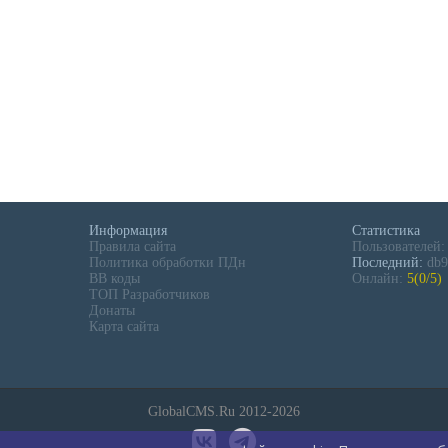
Информация
Статистика
Правила сайта
Пользователей
Политика обработки ПДн
Последний:
db9
BB коды
Онлайн:
5(0/5)
ТОП Разработчиков
Донаты
Карта сайта
GlobalCMS.Ru 2012-2026