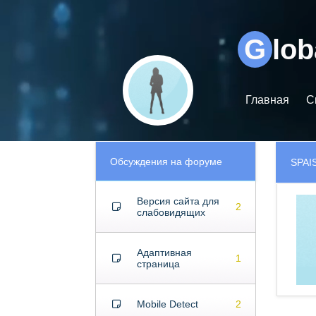
Видеоплеер
G
lo
Главная
С
Обсуждения на форуме
SPAI
Версия сайта для
2
слабовидящих
Адаптивная
1
страница
Mobile Detect
2