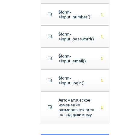
$form-
1
>input_number()
$form-
1
>input_password()
$form-
1
>input_email()
$form-
1
>input_login()
Автоматическое
изменение
1
размеров textarea
по содержимому