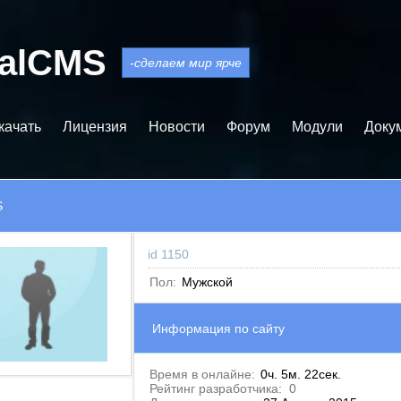
balCMS
-сделаем мир ярче
качать
Лицензия
Новости
Форум
Модули
Доку
S
id 1150
Пол:
Мужской
Информация по сайту
Время в онлайне:
0ч. 5м. 22сек.
Рейтинг разработчика:
0