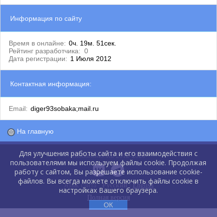
Информация по сайту
Время в онлайне:
0ч. 19м. 51сек.
Рейтинг разработчика:
0
Дата регистрации:
1 Июля 2012
Контактная информация:
Email:
diger93sobaka;mail.ru
На главную
Для улучшения работы сайта и его взаимодействия с
GlobalCMS.Ru 2012-2026
пользователями мы используем файлы cookie. Продолжая
работу с сайтом, Вы разрешаете использование cookie-
файлов. Вы всегда можете отключить файлы cookie в
Язык сайта :
Русский
|
English
настройках Вашего браузера.
Полная версия
ОК